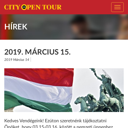
Toggl
navig
HÍREK
2019. MÁRCIUS 15.
2019 Március 14
Kedves Vendégeink! Ezúton szeretnénk tájékoztatni
Önöket, hogy 03.15-03.16. között a nemzeti ünnephez