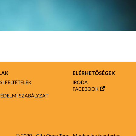
LAK
ELÉRHETŐSÉGEK
I FELTÉTELEK
IRODA
FACEBOOK
ÉDELMI SZABÁLYZAT
© 2020 - City Open Tour - Minden jog fenntartva