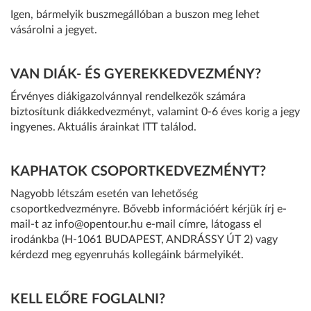
Igen, bármelyik buszmegállóban a buszon meg lehet
vásárolni a jegyet.
VAN DIÁK- ÉS GYEREKKEDVEZMÉNY?
Érvényes diákigazolvánnyal rendelkezők számára
biztosítunk diákkedvezményt, valamint 0-6 éves korig a jegy
ingyenes. Aktuális árainkat
ITT
találod.
KAPHATOK CSOPORTKEDVEZMÉNYT?
Nagyobb létszám esetén van lehetőség
csoportkedvezményre. Bővebb információért kérjük írj e-
mail-t az info@opentour.hu e-mail címre, látogass el
irodánkba (
H-1061 BUDAPEST, ANDRÁSSY ÚT 2
) vagy
kérdezd meg egyenruhás kollegáink bármelyikét.
KELL ELŐRE FOGLALNI?