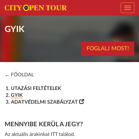
Toggl
navig
GYIK
FOGLALJ MOST!
← FŐOLDAL
UTAZÁSI FELTÉTELEK
GYIK
ADATVÉDELMI SZABÁLYZAT
MENNYIBE KERÜL A JEGY?
Az aktuális árakinkat
ITT
találod.