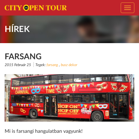
Toggl
navig
HÍREK
FARSANG
2015 Február 25
Tegek:
farsang
,
busz dekor
Mi is farsangi hangulatban vagyunk!