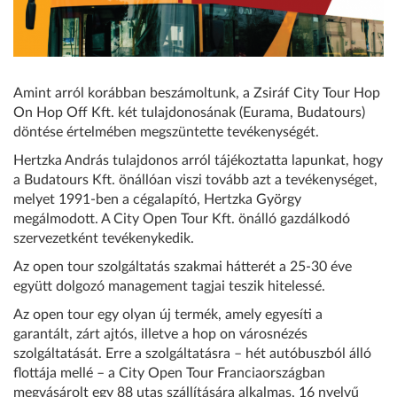
Amint arról korábban beszámoltunk, a Zsiráf City Tour Hop
On Hop Off Kft. két tulajdonosának (Eurama, Budatours)
döntése értelmében megszüntette tevékenységét.
Hertzka András tulajdonos arról tájékoztatta lapunkat, hogy
a Budatours Kft. önállóan viszi tovább azt a tevékenységet,
melyet 1991-ben a cégalapító, Hertzka György
megálmodott. A City Open Tour Kft. önálló gazdálkodó
szervezetként tevékenykedik.
Az open tour szolgáltatás szakmai hátterét a 25-30 éve
együtt dolgozó management tagjai teszik hitelessé.
Az open tour egy olyan új termék, amely egyesíti a
garantált, zárt ajtós, illetve a hop on városnézés
szolgáltatását. Erre a szolgáltatásra – hét autóbuszból álló
flottája mellé – a City Open Tour Franciaországban
megvásárolt egy 88 utas szállítására alkalmas, 16 nyelvű