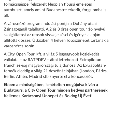
tolmácsgéppel felszerelt Neoplan típusú emeletes
autóbuszt, amely amint Budapestre érkezik, forgalomba is
áll.
A városnéző program indulási pontja a Dohány utcai
Zsinagógánál található. A 2 és 3 órás open tour 16 nyelvű
szolgáltatást az utasok visszajelzései és igényei alapján
állították össze. Útközben 4 helyen fotószünetet tartanak a
városnézés során.
A City Open Tour Kft. a világ 5 legnagyobb közlekedési
vállalata – az RATPDEV – által létrehozott Extrapilotan
franchise-jog magyarországi tulajdonosa. Az Extrapolitan-
termék eleddig a világ 21 desztinációjában (London, Párizs,
Berlin, Athén, Madrid stb.) nyerte el a koncessziót.
Ebben a minőségében, ismételten megújulva kíván a
Budatours, a City Open Tour minden kedves partnerének
Kellemes Karácsonyi Ünnepet és Boldog Új Évet!