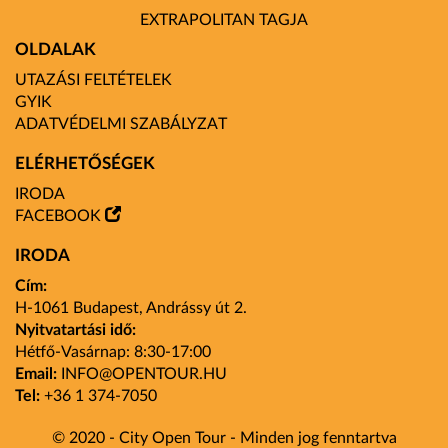
EXTRAPOLITAN TAGJA
OLDALAK
UTAZÁSI FELTÉTELEK
GYIK
ADATVÉDELMI SZABÁLYZAT
ELÉRHETŐSÉGEK
IRODA
FACEBOOK
IRODA
Cím:
H-1061 Budapest, Andrássy út 2.
Nyitvatartási idő:
Hétfő-Vasárnap: 8:30-17:00
Email:
INFO
@OPENTOUR
.HU
Tel:
+36 1 374-7050
© 2020 - City Open Tour - Minden jog fenntartva