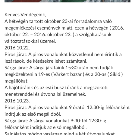
Kedves Vendégeink,
A hétvégén tartott október 23-ai forradalomra való
megemlékezési események miatt, ezen a hétvégén ( 2016.
október 22. – 2016. október 23. ) a szolgáltatásunk
változtatásokkal üzemel.
2016.10.22.
Piros járat: A piros vonalunkat közvetlenül nem érintik a
lezárások, de késésekre lehet számítani.
Sárga járat: A sárga járataink 15:30 után nem tudják
megközelíteni a 19-es ( Várkert bazár ) és a 20-as ( Sikló )
megállókat.
A hajótúráink és az esti busz túránk a megszokott
menetrenddel és útvonallal üzemelnek.
2016.10.23.
Piros járat: A piros vonalunkat 9 órától 12:30-ig félóránként
indítjuk az első megállóból.
Sárga járat: A sárga vonalunkat 9:30-tól 12:30-ig
félóránként indítjuk az első megállóból.
Sajnálatos módon vasárnap mind a két útvonalunkat