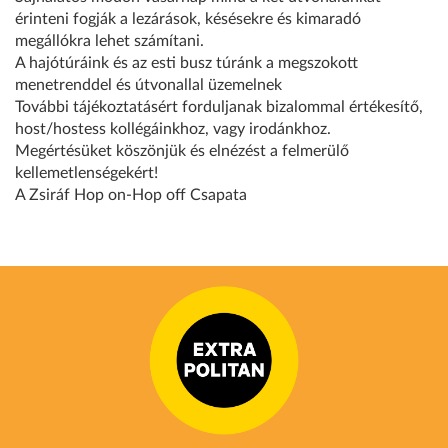
érinteni fogják a lezárások, késésekre és kimaradó
megállókra lehet számítani.
A hajótúráink és az esti busz túránk a megszokott
menetrenddel és útvonallal üzemelnek
További tájékoztatásért forduljanak bizalommal értékesítő,
host/hostess kollégáinkhoz, vagy irodánkhoz.
Megértésüket köszönjük és elnézést a felmerülő
kellemetlenségekért!
A Zsiráf Hop on-Hop off Csapata